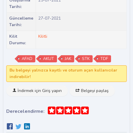
Oluşturma
25-07-2021
Tarihi:
Güncelleme
27-07-2021
Tarihi:
Kilit
Kilitli
Durumu:
AFAD
AKUT
JAK
STK
TDF
Bu belgeyi yalnızca kayıtlı ve oturum açan kullanıcılar
indirebilir!
İndirmek için Giriş yapın
Belgeyi paylaş
Derecelendirme: