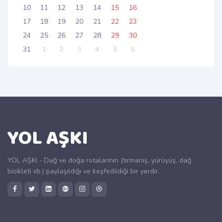
10
11
12
13
14
15
16
17
18
19
20
21
22
23
24
25
26
27
28
29
30
31
1
2
3
4
5
6
YOL AŞKI
YOL AŞKI - Dağ ve doğa rotalarının (tırmanış, yürüyüş, dağ
bisikleti vb.) paylaşıldığı ve keşfedildiği bir yerdir.