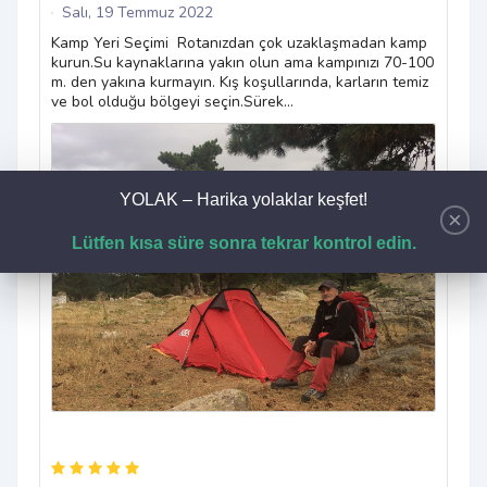
Salı, 19 Temmuz 2022
"Yür
gere
Kamp Yeri Seçimi Rotanızdan çok uzaklaşmadan kamp
çıkt
kurun.Su kaynaklarına yakın olun ama kampınızı 70-100
pikn
m. den yakına kurmayın. Kış koşullarında, karların temiz
ve bol olduğu bölgeyi seçin.Sürek...
YOLAK – Harika yolaklar keşfet!
×
Lütfen kısa süre sonra tekrar kontrol edin.
1