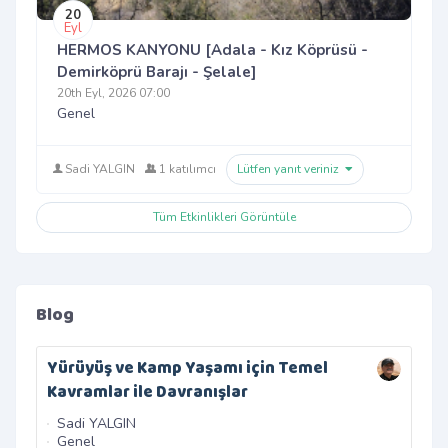
20
Eyl
HERMOS KANYONU [Adala - Kız Köprüsü -
Demirköprü Barajı - Şelale]
20th Eyl, 2026 07:00
Genel
Sadi YALGIN
1 katılımcı
Lütfen yanıt veriniz
Tüm Etkinlikleri Görüntüle
Blog
Yürüyüş ve Kamp Yaşamı için Temel
Yal
Kavramlar ile Davranışlar
Sa
Tr
Sadi YALGIN
Cu
Genel