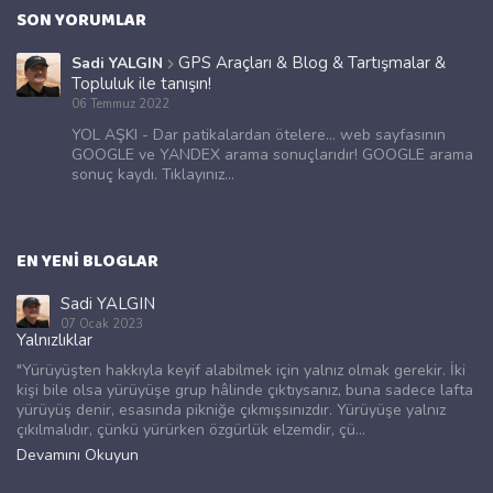
SON YORUMLAR
GPS Araçları & Blog & Tartışmalar &
Sadi YALGIN
Topluluk ile tanışın!
06 Temmuz 2022
YOL AŞKI - Dar patikalardan ötelere... web sayfasının
GOOGLE ve YANDEX arama sonuçlarıdır! GOOGLE arama
sonuç kaydı. Tıklayınız...
EN YENI BLOGLAR
Sadi YALGIN
07 Ocak 2023
Yalnızlıklar
"Yürüyüşten hakkıyla keyif alabilmek için yalnız olmak gerekir. İki
kişi bile olsa yürüyüşe grup hâlinde çıktıysanız, buna sadece lafta
yürüyüş denir, esasında pikniğe çıkmışsınızdır. Yürüyüşe yalnız
çıkılmalıdır, çünkü yürürken özgürlük elzemdir, çü...
Devamını Okuyun