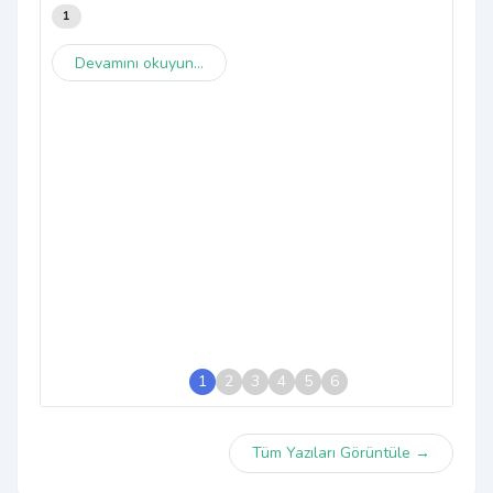
1
Devamını okuyun...
1
2
3
4
5
6
Tüm Yazıları Görüntüle →