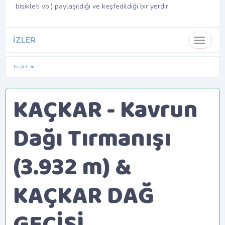
bisikleti vb.) paylaşıldığı ve keşfedildiği bir yerdir.
İZLER
Toggle 
Keşfet
KAÇKAR - Kavrun
Dağı Tırmanışı
(3.932 m) &
KAÇKAR DAĞ
GEÇİŞİ