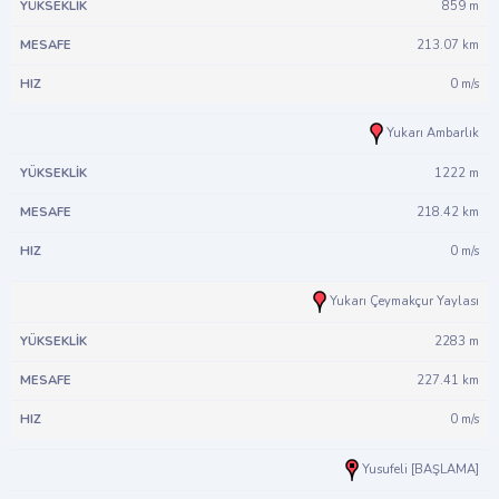
859 m
213.07 km
0 m/s
Yukarı Ambarlık
1222 m
218.42 km
0 m/s
Yukarı Çeymakçur Yaylası
2283 m
227.41 km
0 m/s
Yusufeli [BAŞLAMA]