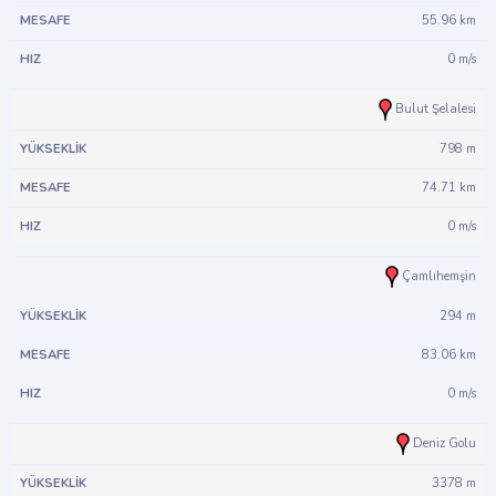
55.96 km
0 m/s
Bulut Şelalesi
798 m
74.71 km
0 m/s
Çamlıhemşin
294 m
83.06 km
0 m/s
Deniz Golu
3378 m