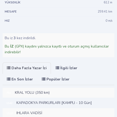
612 m
259.41 km
0 m/s
Bu iz
3
kez indirildi.
Bu
İZ
(GPX) kaydını yalnızca kayıtlı ve oturum açmış kullanıcılar
indirebilir!
Daha Fazla Yazar İzi
İlgili İzler
En Son İzler
Popüler İzler
KRAL YOLU (350 km)
761
KAPADOKYA PARKURLARI [KAMPLI - 10 Gün]
1142
IHLARA VADİSİ
1513