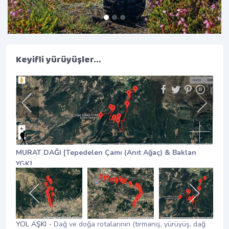
Keyifli yürüyüşler…
SALDA GÖLÜ [YB Kamp Alanı - Anten - Kayak Merkezi]
YOL AŞKI
- Dağ ve doğa rotalarının (tırmanış, yürüyüş, dağ