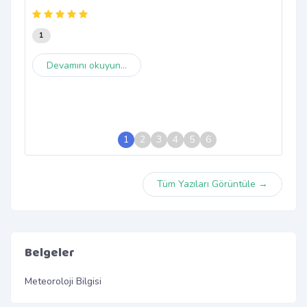
1
Devamını okuyun...
1
2
3
4
5
6
Tüm Yazıları Görüntüle →
Belgeler
Meteoroloji Bilgisi