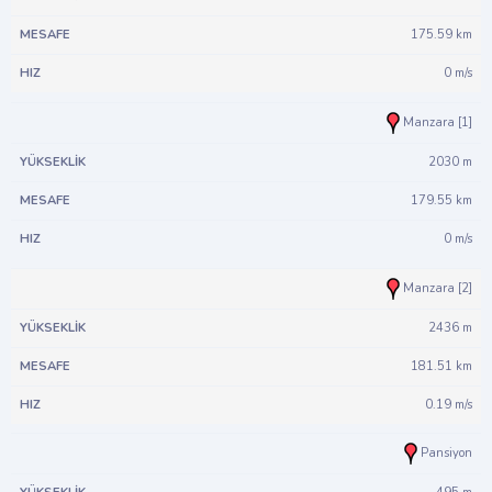
175.59 km
0 m/s
Manzara [1]
2030 m
179.55 km
0 m/s
Manzara [2]
2436 m
181.51 km
0.19 m/s
Pansiyon