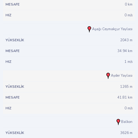
0 km
0 m/s
Aşağı Ceymakçur Yaylası
2043 m
34.94 km
1 m/s
Ayder Yaylası
1265 m
41.81 km
0 m/s
Balkon
3626 m