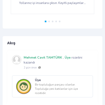
r…
Yollarınız iyi insanlara çıksın. Keyifli paylaşımlar…
Y
Akış
Mehmet Cavit TAMTÜRK
,
Üye
rozetini
kazandı
2 gün önce
Üye
Bir topluluğun parçası olanlar.
Topluluğa yeni katılanlar için üye
rozetidir.