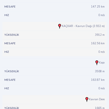
147.25 km
0 m/s
KAÇKAR - Kavrun Dağı (3.932 m)
3912 m
162.56 km
0 m/s
Kapı
3508 m
163.87 km
0 m/s
Kavran Dere
1665 m