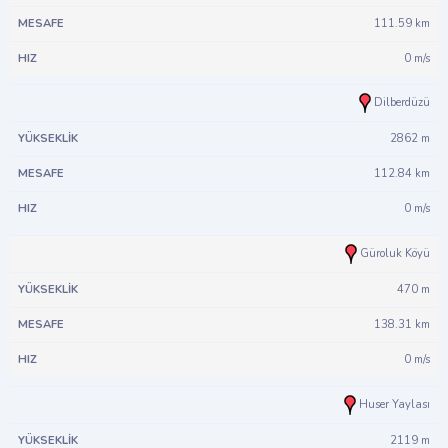
111.59 km
0 m/s
Dilberdüzü
2862 m
112.84 km
0 m/s
Güroluk Köyü
470 m
138.31 km
0 m/s
Huser Yaylası
2119 m