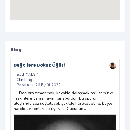
Blog
Dağcılara Dokuz Öğüt!
Yür
Kav
Sadi YALGIN
Climbing
Sa
Pazartesi, 26 Eylül 2022
Ge
Sa
1. Dağlara tırmanmak, kayakla dolaşmak asil, temiz ve
miskinlere yaraşmayan bir spordur. Bu sporun
Kam
aleyhinde söz söyletecek şekilde hareket etme, böyle
kuru
hareket edenleri de uyar. 2. Gücünün...
m. d
ve b