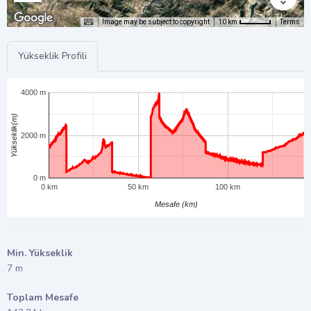
Image may be subject to copyright
Terms
10 km
Yükseklik Profili
4000 m
Yükseklik(m)
2000 m
0 m
0 km
50 km
100 km
Mesafe (km)
Min. Yükseklik
7 m
Toplam Mesafe