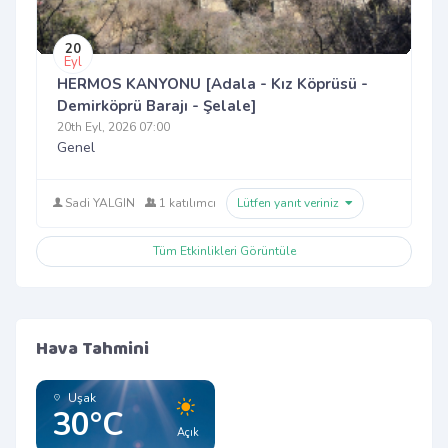
20
Eyl
HERMOS KANYONU [Adala - Kız Köprüsü -
Demirköprü Barajı - Şelale]
20th Eyl, 2026 07:00
Genel
Sadi YALGIN
1 katılımcı
Lütfen yanıt veriniz
Tüm Etkinlikleri Görüntüle
Hava Tahmini
Uşak
30°C
Açık