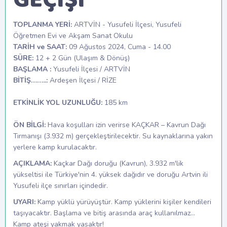
TOPLANMA YERİ:
ARTVİN - Yusufeli İlçesi, Yusufeli
Öğretmen Evi ve Akşam Sanat Okulu
TARİH ve SAAT:
09 Ağustos 2024, Cuma - 14.00
SÜRE:
12 + 2 Gün (Ulaşım & Dönüş)
BAŞLAMA :
Yusufeli İlçesi / ARTVİN
BİTİŞ……..:
Ardeşen İlçesi / RİZE
ETKİNLİK YOL UZUNLUĞU:
185 km
ÖN BİLGİ:
Hava koşulları izin verirse KAÇKAR – Kavrun Dağı
Tırmanışı (3.932 m) gerçekleştirilecektir. Su kaynaklarına yakın
yerlere kamp kurulacaktır.
AÇIKLAMA:
Kaçkar Dağı doruğu (Kavrun), 3.932 m'lik
yükseltisi ile Türkiye'nin 4. yüksek dağıdır ve doruğu Artvin ili
Yusufeli ilçe sınırları içindedir.
UYARI:
Kamp yüklü yürüyüştür. Kamp yüklerini kişiler kendileri
taşıyacaktır. Başlama ve bitiş arasında araç kullanılmaz…
Kamp ateşi yakmak yasaktır!