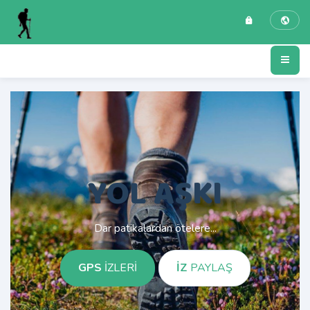
YOL AŞKI
Dar patikalardan ötelere...
GPS
İZLERİ
İZ
PAYLAŞ