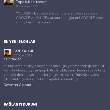
Topluluk ile tanışın!
06 Temmuz 2022
YOL AŞKI - Dar patikalardan ötelere... web sayfasının
GOOGLE ve YANDEX arama sonuçlarıdır! GOOGLE arama
sonuç kaydı. Tıklayınız...
EN YENI BLOGLAR
Sadi YALGIN
07 Ocak 2023
Yalnızlıklar
"Yürüyüşten hakkıyla keyif alabilmek için yalnız olmak gerekir. İki
kişi bile olsa yürüyüşe grup hâlinde çıktıysanız, buna sadece lafta
yürüyüş denir, esasında pikniğe çıkmışsınızdır. Yürüyüşe yalnız
çıkılmalıdır, çünkü yürürken özgürlük elzemdir, çü...
Devamını Okuyun
BAĞLANTI KURUN!