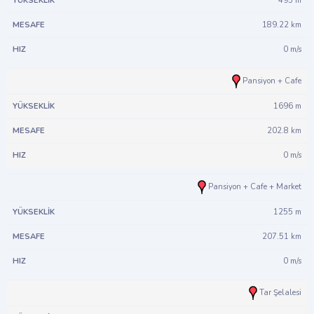
495 m
189.22 km
0 m/s
Pansiyon + Cafe
1696 m
202.8 km
0 m/s
Pansiyon + Cafe + Market
1255 m
207.51 km
0 m/s
Tar Şelalesi