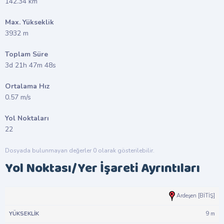
142.34 km
Max. Yükseklik
3932 m
Toplam Süre
3d 21h 47m 48s
Ortalama Hız
0.57 m/s
Yol Noktaları
22
Dosyada bulunmayan değerler 0 olarak gösterilebilir.
Yol Noktası/Yer İşareti Ayrıntıları
#
Yükseklik
Mesafe
Hız
Ardeşen [BİTİŞ]
9 m