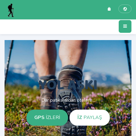
YOL AŞKI
Dar patikalardan ötelere...
GPS
İZLERİ
İZ
PAYLAŞ