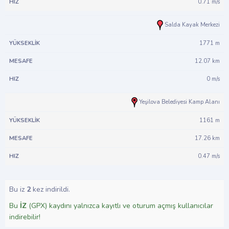
0.71 m/s
Salda Kayak Merkezi
1771 m
12.07 km
0 m/s
Yeşilova Belediyesi Kamp Alanı
1161 m
17.26 km
0.47 m/s
Bu iz
2
kez indirildi.
Bu
İZ
(GPX) kaydını yalnızca kayıtlı ve oturum açmış kullanıcılar
indirebilir!