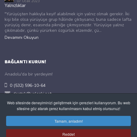
07 Ocak 2023
Yalnızlıklar
"Yürüyüşten hakkıyla keyif alabilmek için yalnız olmak gerekir. İki
kişi bile olsa yürüyüşe grup hâlinde çıktıysanız, buna sadece lafta
yürüyüş denir, esasında pikniğe çıkmışsınızdır. Yürüyüşe yalnız
çıkılmalıdır, çünkü yürürken özgürlük elzemdir, çü...
Devamını Okuyun
BAĞLANTI KURUN!
Anadolu'da bir yerdeyim!
0 (532) 596-10-64
destek@yolaski.net
https://www.yolak.tr/
Web sitesinde deneyiminizi geliştirmek için çerezleri kullanıyorum. Bu web
sitesine göz atarak çerez kullanılmasını kabul etmiş olursunuz!
Merkez, Uşak, TÜRKİYE
Tamam, anladım!
Dikkat
!
Size geri dönüş için lütfen GEÇERLİ bir e-posta adresi
kullanın.
Reddet