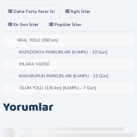
Daha Fazla Yazar İzi
İlgili İzler
En Son İzler
Popüler İzler
KRAL YOLU (350 km)
756
KAPADOKYA PARKURLARI [KAMPLI - 10 Gün]
1138
IHLARA VADİSİ
1512
KARABURUN PARKURLARI [KAMPLI - 15 Gün]
2616
ÖLÜM YOLU (130 km) [KAMPLI – 7 Gün]
4252
Yorumlar