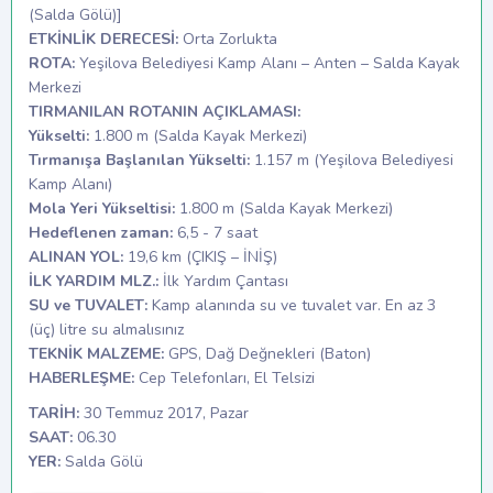
(Salda Gölü)]
ETKİNLİK DERECESİ:
Orta Zorlukta
ROTA:
Yeşilova Belediyesi Kamp Alanı – Anten – Salda Kayak
Merkezi
TIRMANILAN ROTANIN AÇIKLAMASI:
Yükselti:
1.800 m (Salda Kayak Merkezi)
Tırmanışa Başlanılan Yükselti:
1.157 m (Yeşilova Belediyesi
Kamp Alanı)
Mola Yeri Yükseltisi:
1.800 m (Salda Kayak Merkezi)
Hedeflenen zaman:
6,5 - 7 saat
ALINAN YOL:
19,6 km (ÇIKIŞ – İNİŞ)
İLK YARDIM MLZ.:
İlk Yardım Çantası
SU ve TUVALET:
Kamp alanında su ve tuvalet var. En az 3
(üç) litre su almalısınız
TEKNİK MALZEME:
GPS, Dağ Değnekleri (Baton)
HABERLEŞME:
Cep Telefonları, El Telsizi
TARİH:
30 Temmuz 2017, Pazar
SAAT:
06.30
YER:
Salda Gölü