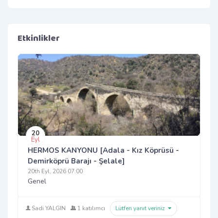
Etkinlikler
20
Eyl
HERMOS KANYONU [Adala - Kız Köprüsü -
Demirköprü Barajı - Şelale]
20th Eyl, 2026 07:00
Genel
Sadi YALGIN
1 katılımcı
Lütfen yanıt veriniz