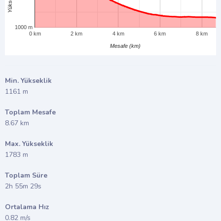
1000 m
0 km
2 km
4 km
6 km
8 km
Mesafe (km)
Min. Yükseklik
1161 m
Toplam Mesafe
8.67 km
Max. Yükseklik
1783 m
Toplam Süre
2h 55m 29s
Ortalama Hız
0.82 m/s