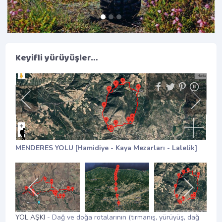
Keyifli yürüyüşler…
MURAT DAĞI [Ayı Alanı Yaylası - Kuma Yaylası]
YOL AŞKI
- Dağ ve doğa rotalarının (tırmanış, yürüyüş, dağ