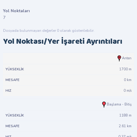
Yol Noktaları
7
Dosyada bulunmayan değerler 0 olarak gösterilebilir.
Yol Noktası/Yer İşareti Ayrıntıları
#
Yükseklik
Mesafe
Hız
Anten
1700 m
0 km
0 m/s
Başlama - Bitiş
1188 m
2.61 km
0.37 m/s