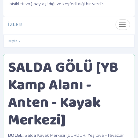
bisikleti vb.) paylaşıldığı ve keşfedildiği bir yerdir.
İZLER
Toggle 
Keşfet
SALDA GÖLÜ [YB
Kamp Alanı -
Anten - Kayak
Merkezi]
BÖLGE:
Salda Kayak Merkezi [BURDUR, Yeşilova - Niyazlar