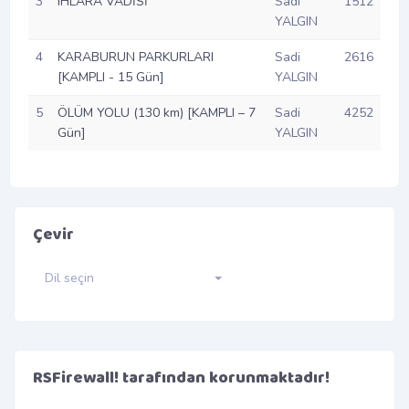
3
IHLARA VADİSİ
Sadi
1512
YALGIN
4
KARABURUN PARKURLARI
Sadi
2616
[KAMPLI - 15 Gün]
YALGIN
5
ÖLÜM YOLU (130 km) [KAMPLI – 7
Sadi
4252
Gün]
YALGIN
Çevir
Dil seçin
RSFirewall! tarafından korunmaktadır!