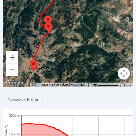
Image may be subject to copyright
Terms
1 km
Yükseklik Profili
2000 m
Yükseklik(m)
1500 m