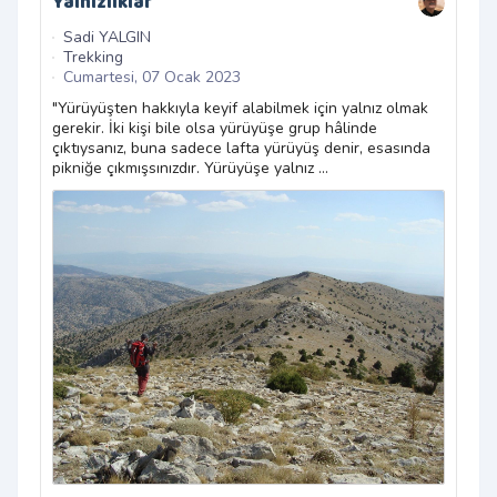
Yalnızlıklar
GPS
Top
Sadi YALGIN
Trekking
Sa
Cumartesi, 07 Ocak 2023
Ge
Ça
"Yürüyüşten hakkıyla keyif alabilmek için yalnız olmak
gerekir. İki kişi bile olsa yürüyüşe grup hâlinde
Türk
çıktıysanız, buna sadece lafta yürüyüş denir, esasında
park
pikniğe çıkmışsınızdır. Yürüyüşe yalnız ...
topl
sayf
1