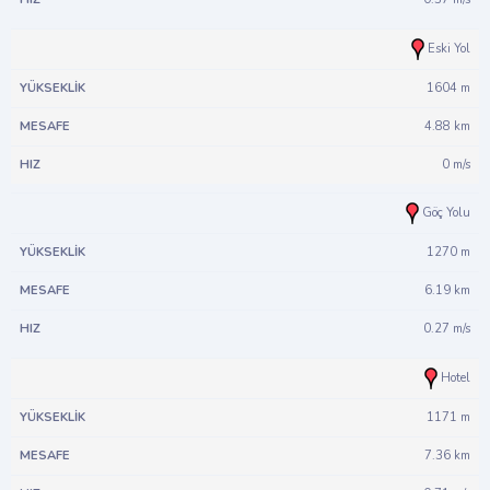
Eski Yol
1604 m
4.88 km
0 m/s
Göç Yolu
1270 m
6.19 km
0.27 m/s
Hotel
1171 m
7.36 km