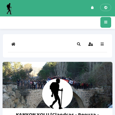
Ana Sayfa
Ara
Oturum Açın
KANYON YOLU [Clandras - Pepuza -