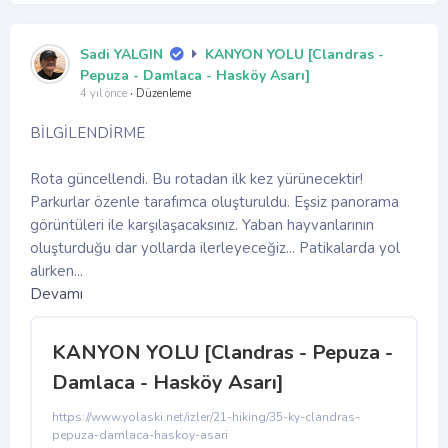
Sadi YALGIN
KANYON YOLU [Clandras -
Pepuza - Damlaca - Hasköy Asarı]
4 yıl önce
·
Düzenleme
BİLGİLENDİRME
Rota güncellendi. Bu rotadan ilk kez yürünecektir!
Parkurlar özenle tarafımca oluşturuldu. Eşsiz panorama
görüntüleri ile karşılaşacaksınız. Yaban hayvanlarının
oluşturduğu dar yollarda ilerleyeceğiz... Patikalarda yol
alırken...
Devamı
KANYON YOLU [Clandras - Pepuza -
Damlaca - Hasköy Asarı]
https://www.yolaski.net/izler/21-hiking/35-ky-clandras-
pepuza-damlaca-haskoy-asari