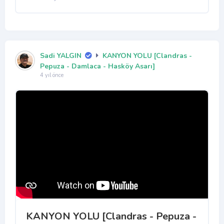
Sadi YALGIN
KANYON YOLU [Clandras -
Pepuza - Damlaca - Hasköy Asarı]
4 yıl önce
KANYON YOLU [Clandras - Pepuza -