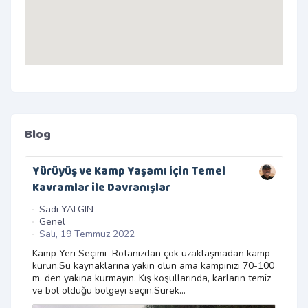
Blog
Yürüyüş ve Kamp Yaşamı için Temel
GPS
Kavramlar ile Davranışlar
Top
Sadi YALGIN
Sa
Genel
Ge
Salı, 19 Temmuz 2022
Ça
Kamp Yeri Seçimi Rotanızdan çok uzaklaşmadan kamp
Türk
kurun.Su kaynaklarına yakın olun ama kampınızı 70-100
park
m. den yakına kurmayın. Kış koşullarında, karların temiz
topl
ve bol olduğu bölgeyi seçin.Sürek...
sayf