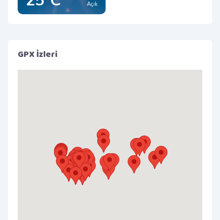
25°C
Açık
GPX İzleri