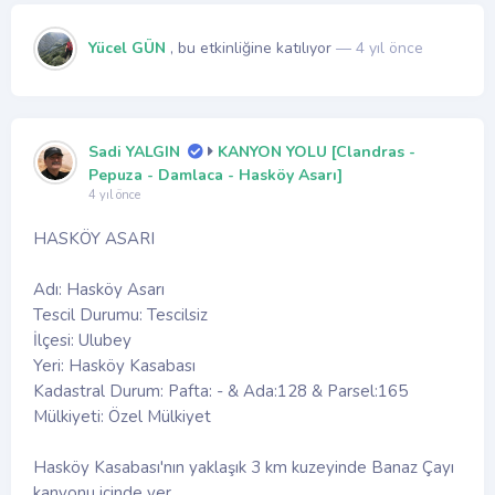
Yücel GÜN
, bu etkinliğine katılıyor
— 4 yıl önce
Sadi YALGIN
KANYON YOLU [Clandras -
Pepuza - Damlaca - Hasköy Asarı]
4 yıl önce
HASKÖY ASARI
Adı: Hasköy Asarı
Tescil Durumu: Tescilsiz
İlçesi: Ulubey
Yeri: Hasköy Kasabası
Kadastral Durum: Pafta: - & Ada:128 & Parsel:165
Mülkiyeti: Özel Mülkiyet
Hasköy Kasabası'nın yaklaşık 3 km kuzeyinde Banaz Çayı
kanyonu içinde yer...