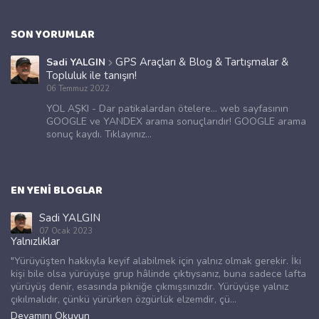
SON YORUMLAR
GPS Araçları & Blog & Tartışmalar &
Sadi YALGIN
Topluluk ile tanışın!
06 Temmuz 2022
YOL AŞKI - Dar patikalardan ötelere... web sayfasının
GOOGLE ve YANDEX arama sonuçlarıdır! GOOGLE arama
sonuç kaydı. Tıklayınız...
EN YENI BLOGLAR
Sadi YALGIN
07 Ocak 2023
Yalnızlıklar
"Yürüyüşten hakkıyla keyif alabilmek için yalnız olmak gerekir. İki
kişi bile olsa yürüyüşe grup hâlinde çıktıysanız, buna sadece lafta
yürüyüş denir, esasında pikniğe çıkmışsınızdır. Yürüyüşe yalnız
çıkılmalıdır, çünkü yürürken özgürlük elzemdir, çü...
Devamını Okuyun