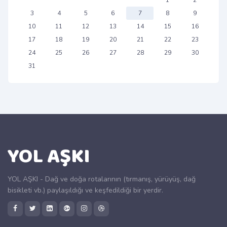
1
2
3
4
5
6
7
8
9
10
11
12
13
14
15
16
17
18
19
20
21
22
23
24
25
26
27
28
29
30
31
YOL AŞKI
YOL AŞKI - Dağ ve doğa rotalarının (tırmanış, yürüyüş, dağ
bisikleti vb.) paylaşıldığı ve keşfedildiği bir yerdir.