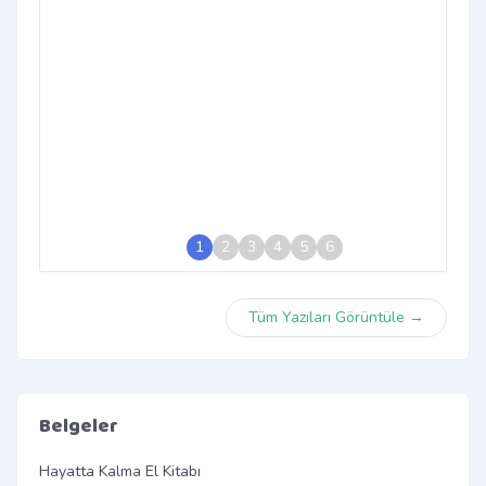
1
2
3
4
5
6
Tüm Yazıları Görüntüle →
Belgeler
Hayatta Kalma El Kitabı