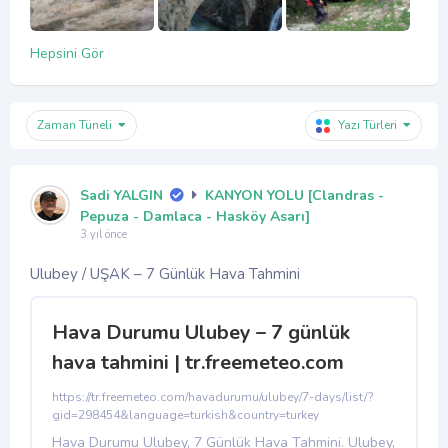
Hepsini Gör
Zaman Tüneli
Yazı Türleri
Sadi YALGIN
KANYON YOLU [Clandras -
Pepuza - Damlaca - Hasköy Asarı]
3 yıl önce
Ulubey / UŞAK – 7 Günlük Hava Tahmini
Hava Durumu Ulubey – 7 günlük
hava tahmini | tr.freemeteo.com
https://tr.freemeteo.com/havadurumu/ulubey/7-days/list/?
gid=298454&language=turkish&country=turkey
Hava Durumu Ulubey, 7 Günlük Hava Tahmini. Ulubey,