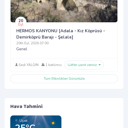
20
Eyl
HERMOS KANYONU [Adala - Kız Köprüsü -
Demirköprü Barajı - Şelale]
20th Eyl, 2026 07:00
Genel
Sadi YALGIN
1 katılımcı
Lütfen yanıt veriniz
Tüm Etkinlikleri Görüntüle
Hava Tahmini
Uşak