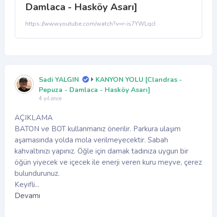
Damlaca - Hasköy Asarı]
https://www.youtube.com/watch?v=r-is7YWLqcI
Sadi YALGIN
KANYON YOLU [Clandras -
Pepuza - Damlaca - Hasköy Asarı]
4 yıl önce
AÇIKLAMA
BATON ve BOT kullanmanız önerilir. Parkura ulaşım
aşamasında yolda mola verilmeyecektir. Sabah
kahvaltınızı yapınız. Öğle için damak tadınıza uygun bir
öğün yiyecek ve içecek ile enerji veren kuru meyve, çerez
bulundurunuz.
Keyifli...
Devamı