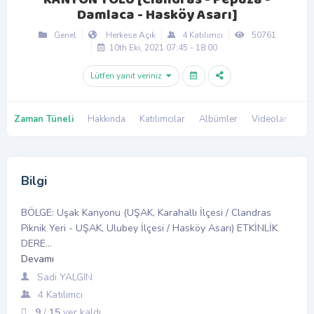
Damlaca - Hasköy Asarı]
Genel
Herkese Açık
4 Katılımcı
50761
10th Eki, 2021 07:45 - 18:00
Lütfen yanıt veriniz
Zaman Tüneli
Hakkında
Katılımcılar
Albümler
Videolar
Tar
Bilgi
BÖLGE: Uşak Kanyonu (UŞAK, Karahallı İlçesi / Clandras
Piknik Yeri - UŞAK, Ulubey İlçesi / Hasköy Asarı) ETKİNLİK
DERE...
Devamı
Sadi YALGIN
4 Katılımcı
9
/
15
yer kaldı